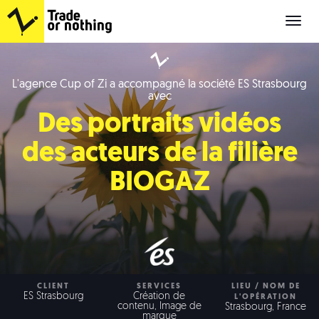
Cup
of
Zi
L'agence Cup of Zi a accompagné la société ES Strasbourg
avec
Des portraits vidéos
des acteurs de la filière
BIOGAZ
CLIENT
SERVICES
LIEU / NOM DE
ES Strasbourg
Création de
L'OPÉRATION
contenu, Image de
Strasbourg, France
marque