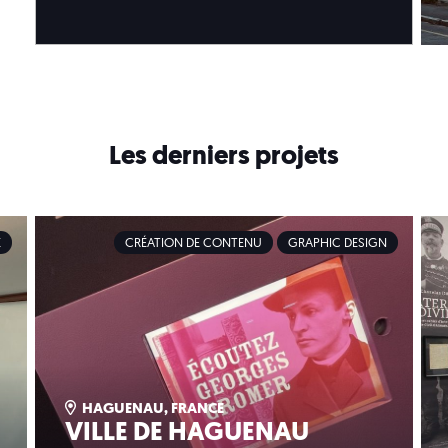
Les derniers projets
E
CRÉATION DE CONTENU
GRAPHIC DESIGN
HAGUENAU, FRANCE
VILLE DE HAGUENAU