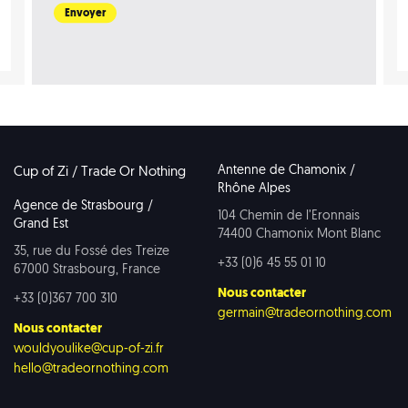
Antenne de Chamonix /
Cup of Zi / Trade Or Nothing
Rhône Alpes
Agence de Strasbourg /
104 Chemin de l’Eronnais
Grand Est
74400 Chamonix Mont Blanc
35, rue du Fossé des Treize
+33 (0)6 45 55 01 10
67000 Strasbourg, France
Nous contacter
+33 (0)367 700 310
germain@tradeornothing.com
Nous contacter
wouldyoulike@cup-of-zi.fr
hello@tradeornothing.com