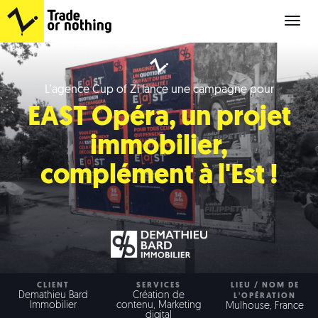
Cup
of
Zi
L'agence Cup of Zi lance une campagne pour
EAST Opéra, un projet
immobilier,
complément à l'Est !
CLIENT
SERVICES
LIEU / NOM DE
Demathieu Bard
Création de
L'OPÉRATION
Immobilier
contenu, Marketing
Mulhouse, France
digital