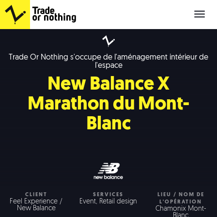
Cup
of
Zi
Trade Or Nothing s'occupe de l'aménagement intérieur de
l'espace
New Balance X
Marathon du Mont-
Blanc
CLIENT
SERVICES
LIEU / NOM DE
Feel Experience /
Event, Retail design
L'OPÉRATION
New Balance
Chamonix Mont-
Blanc