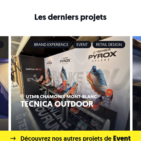
Les derniers projets
T
BRAND EXPERIENCE
EVENT
RETAIL DESIGN
UTMB CHAMONIX MONT-BLANC
TECNICA OUTDOOR
Event
Découvrez nos autres projets de