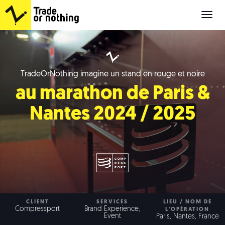
Cup
of
Zi
TradeOrNothing imagine un stand en rouge et noire
au marathon de Paris &
Nantes 2024 / 2025
CLIENT
SERVICES
LIEU / NOM DE
Compressport
Brand Experience,
L'OPÉRATION
Event
Paris, Nantes, France