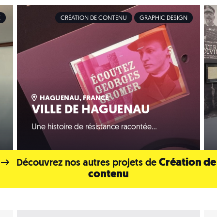
E
CRÉATION DE CONTENU
GRAPHIC DESIGN
HAGUENAU, FRANCE
VILLE DE HAGUENAU
Une histoire de résistance racontée…
Création de
Découvrez nos autres projets de
contenu