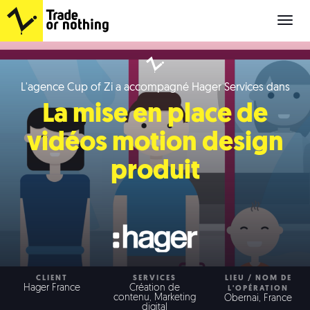
Cup
of
Zi
L'agence Cup of Zi a accompagné Hager Services dans
La mise en place de
vidéos motion design
produit
CLIENT
SERVICES
LIEU / NOM DE
Hager France
Création de
L'OPÉRATION
contenu, Marketing
Obernai, France
digital